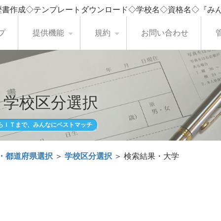
歴書作成◇テンプレートダウンロード◇学校名◇資格名◇『み
プ
提供機能
規約
お問い合わせ
・学校区分選択
らＩＴまで、みんなにベストマッチ
・都道府県選択
＞
学校区分選択
＞ 検索結果・大学