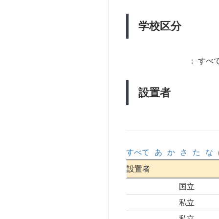
学校区分
：
すべて
設置者
すべて
あ
か
さ
た
な
設置者
国立
私立
私立