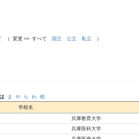
 （ 変更 >> すべて
国立
公立
私立
）
は
ま
や
ら
わ
他
学校名
兵庫教育大学
兵庫医科大学
兵庫医療大学