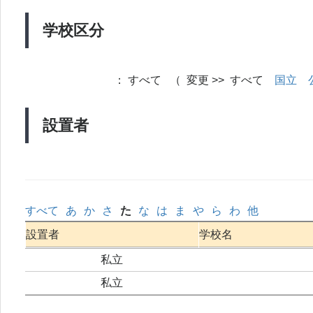
学校区分
：
すべて （ 変更 >> すべて
国立
設置者
すべて
あ
か
さ
た
な
は
ま
や
ら
わ
他
設置者
学校名
私立
私立