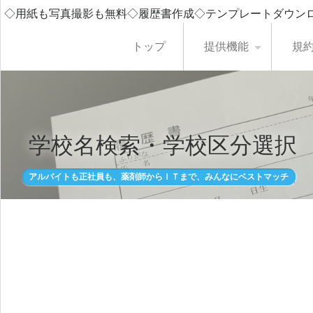
◇用紙も写真撮影も無料◇履歴書作成◇テンプレートダウン
トップ
提供機能
規
学校名検索・学校区分選択
アルバイトも正社員も、薬剤師からＩＴまで、みんなにベストマッチ