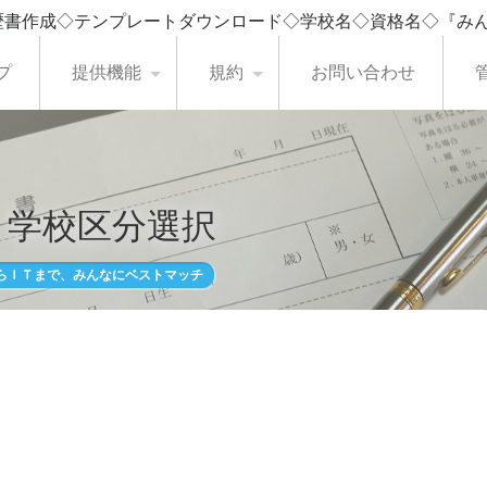
歴書作成◇テンプレートダウンロード◇学校名◇資格名◇『み
プ
提供機能
規約
お問い合わせ
・学校区分選択
らＩＴまで、みんなにベストマッチ