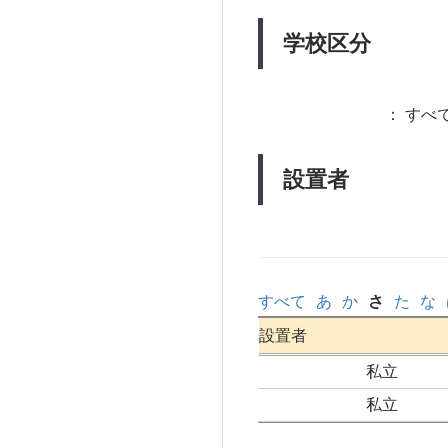
学校区分
：
すべて
設置者
すべて
あ
か
さ
た
な
設置者
私立
私立