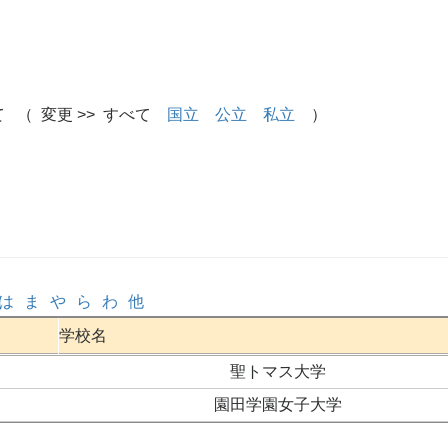
 （ 変更 >> すべて
国立
公立
私立
）
は
ま
や
ら
わ
他
学校名
聖トマス大学
園田学園女子大学