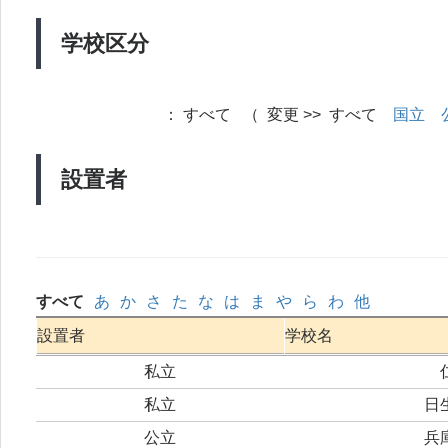
学校区分
：
すべて （ 変更 >> すべて
国立
設置者
すべて
あ
か
さ
た
な
は
ま
や
ら
わ
他
設置者
学校名
私立
私立
日
公立
兵