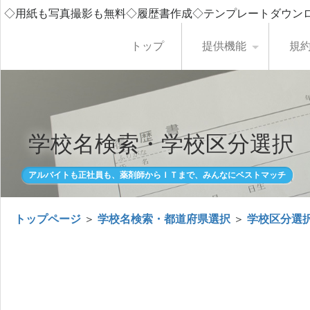
◇用紙も写真撮影も無料◇履歴書作成◇テンプレートダウン
トップ
提供機能
規
学校名検索・学校区分選択
アルバイトも正社員も、薬剤師からＩＴまで、みんなにベストマッチ
トップページ
＞
学校名検索・都道府県選択
＞
学校区分選