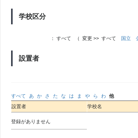
学校区分
：
すべて （ 変更 >> すべて
国立
設置者
すべて
あ
か
さ
た
な
は
ま
や
ら
わ
他
設置者
学校名
登録がありません