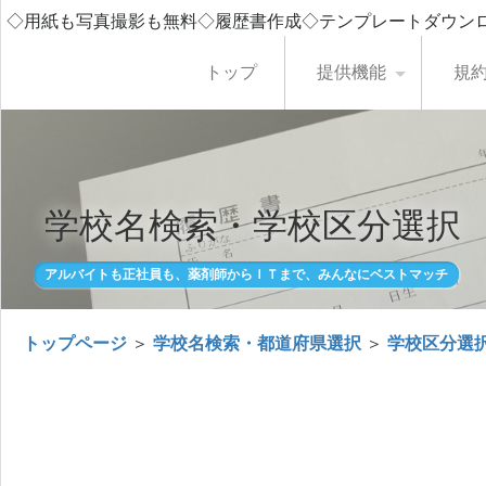
◇用紙も写真撮影も無料◇履歴書作成◇テンプレートダウン
トップ
提供機能
規
学校名検索・学校区分選択
アルバイトも正社員も、薬剤師からＩＴまで、みんなにベストマッチ
トップページ
＞
学校名検索・都道府県選択
＞
学校区分選