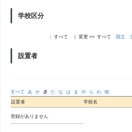
学校区分
：
すべて （ 変更 >> すべて
国立
設置者
すべて
あ
か
さ
た
な
は
ま
や
ら
わ
他
設置者
学校名
登録がありません