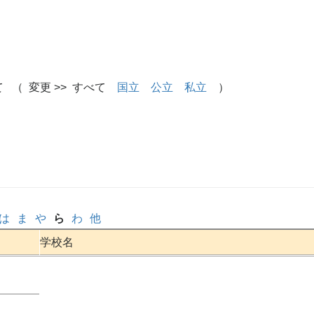
 （ 変更 >> すべて
国立
公立
私立
）
は
ま
や
ら
わ
他
学校名