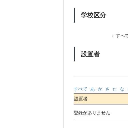
学校区分
：
すべて
設置者
すべて
あ
か
さ
た
な
設置者
登録がありません