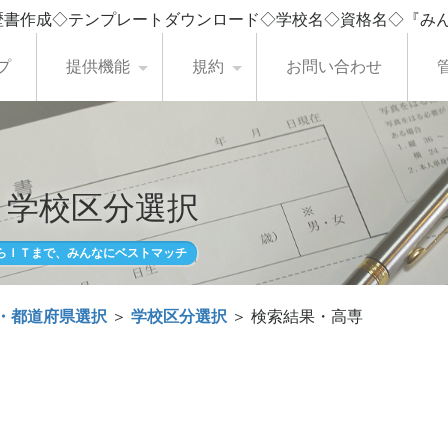
歴書作成◇テンプレートダウンロード◇学校名◇資格名◇『み
プ
提供機能
規約
お問い合わせ
・学校区分選択
らＩＴまで、みんなにベストマッチ
・都道府県選択
＞
学校区分選択
＞ 検索結果・高専