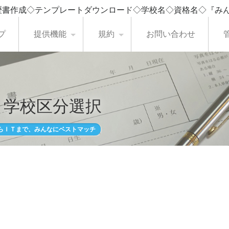
歴書作成◇テンプレートダウンロード◇学校名◇資格名◇『み
プ
提供機能
規約
お問い合わせ
・学校区分選択
らＩＴまで、みんなにベストマッチ