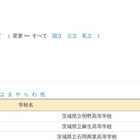
 （ 変更 >> すべて
国立
公立
私立
）
は
ま
や
ら
わ
他
学校名
茨城県立明野高等学校
茨城県立麻生高等学校
茨城県立石岡商業高等学校