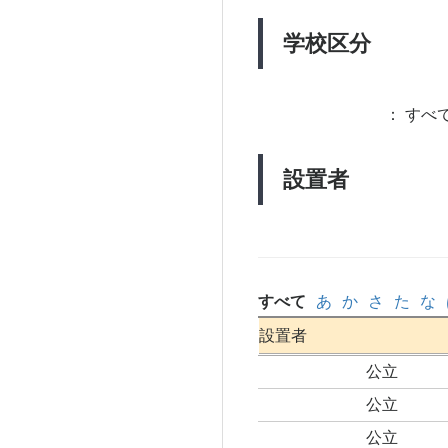
学校区分
：
すべて
設置者
すべて
あ
か
さ
た
な
設置者
公立
公立
公立