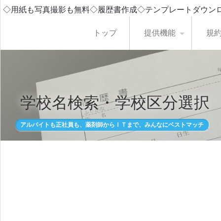
◇用紙も写真撮影も無料◇履歴書作成◇テンプレートダウン
トップ
提供機能
規
学校名検索・学校区分選択
アルバイトも正社員も、薬剤師からＩＴまで、みんなにベストマッチ