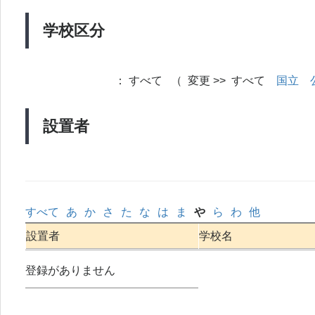
学校区分
：
すべて （ 変更 >> すべて
国立
設置者
すべて
あ
か
さ
た
な
は
ま
や
ら
わ
他
設置者
学校名
登録がありません