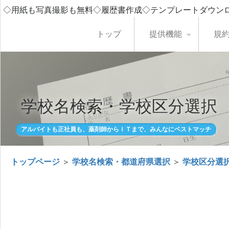
◇用紙も写真撮影も無料◇履歴書作成◇テンプレートダウン
トップ
提供機能
規
学校名検索・学校区分選択
アルバイトも正社員も、薬剤師からＩＴまで、みんなにベストマッチ
トップページ
＞
学校名検索・都道府県選択
＞
学校区分選