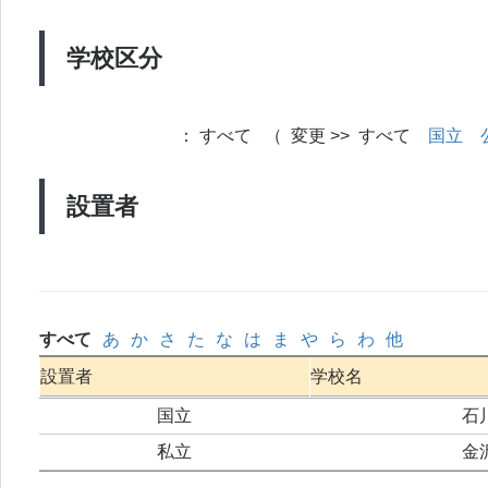
学校区分
：
すべて （ 変更 >> すべて
国立
設置者
すべて
あ
か
さ
た
な
は
ま
や
ら
わ
他
設置者
学校名
国立
石
私立
金