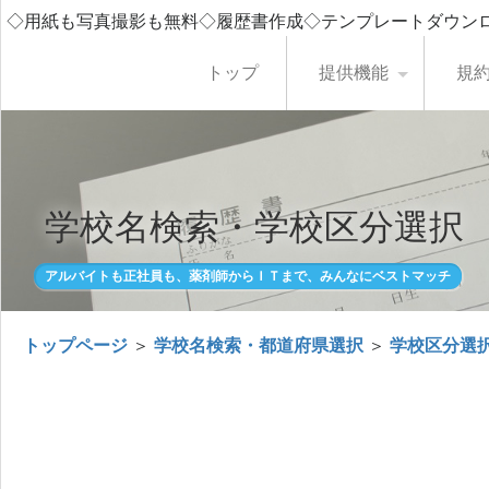
◇用紙も写真撮影も無料◇履歴書作成◇テンプレートダウン
トップ
提供機能
規
学校名検索・学校区分選択
アルバイトも正社員も、薬剤師からＩＴまで、みんなにベストマッチ
トップページ
＞
学校名検索・都道府県選択
＞
学校区分選