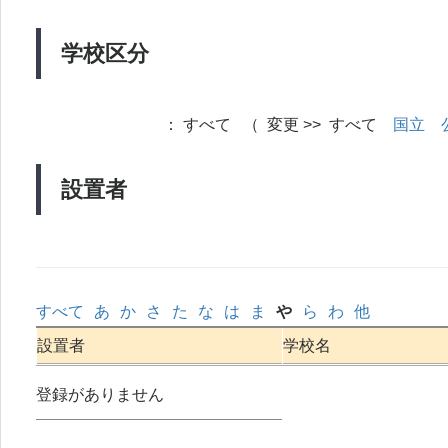
学校区分
：
すべて （ 変更 >> すべて
国立
設置者
すべて
あ
か
さ
た
な
は
ま
や
ら
わ
他
設置者
学校名
登録がありません