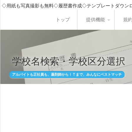
◇用紙も写真撮影も無料◇履歴書作成◇テンプレートダウン
トップ
提供機能
規
学校名検索・学校区分選択
アルバイトも正社員も、薬剤師からＩＴまで、みんなにベストマッチ