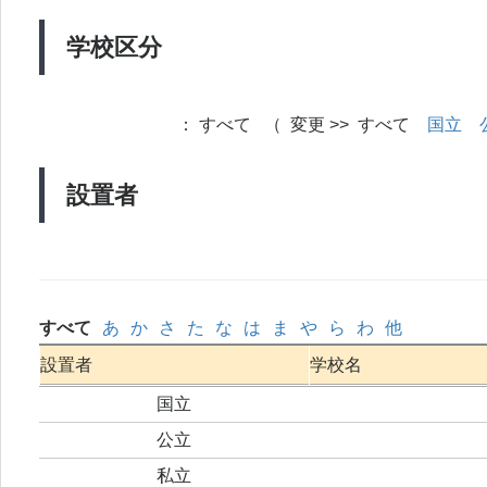
学校区分
：
すべて （ 変更 >> すべて
国立
設置者
すべて
あ
か
さ
た
な
は
ま
や
ら
わ
他
設置者
学校名
国立
公立
私立