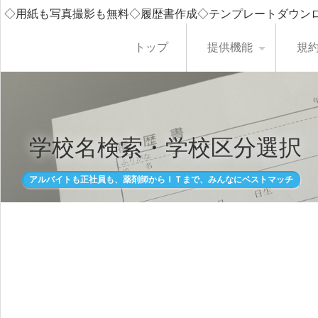
◇用紙も写真撮影も無料◇履歴書作成◇テンプレートダウン
トップ
提供機能
規
学校名検索・学校区分選択
アルバイトも正社員も、薬剤師からＩＴまで、みんなにベストマッチ