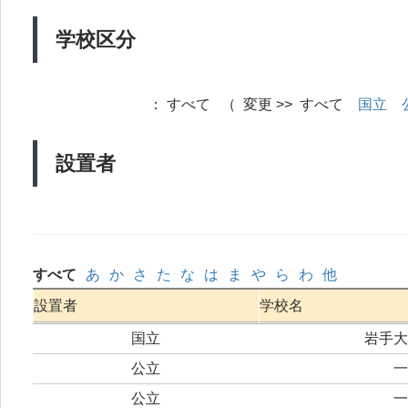
学校区分
：
すべて （ 変更 >> すべて
国立
設置者
すべて
あ
か
さ
た
な
は
ま
や
ら
わ
他
設置者
学校名
国立
岩手大
公立
一
公立
一