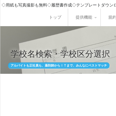
◇用紙も写真撮影も無料◇履歴書作成◇テンプレートダウン
トップ
提供機能
規
学校名検索・学校区分選択
アルバイトも正社員も、薬剤師からＩＴまで、みんなにベストマッチ