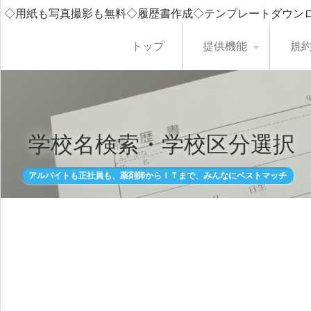
◇用紙も写真撮影も無料◇履歴書作成◇テンプレートダウン
トップ
提供機能
規
学校名検索・学校区分選択
アルバイトも正社員も、薬剤師からＩＴまで、みんなにベストマッチ