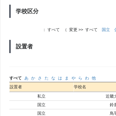
学校区分
：
すべて （ 変更 >> すべて
国立
設置者
すべて
あ
か
さ
た
な
は
ま
や
ら
わ
他
設置者
学校名
私立
近畿
国立
鈴
国立
鳥