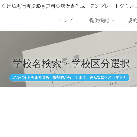
◇用紙も写真撮影も無料◇履歴書作成◇テンプレートダウン
トップ
提供機能
規
学校名検索・学校区分選択
アルバイトも正社員も、薬剤師からＩＴまで、みんなにベストマッチ