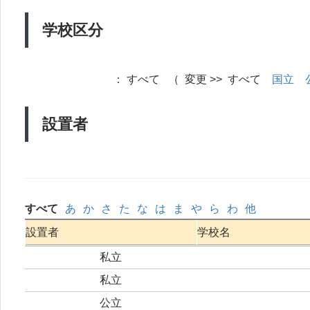
学校区分
：
すべて （ 変更 >> すべて
国立
設置者
すべて
あ
か
さ
た
な
は
ま
や
ら
わ
他
設置者
学校名
私立
私立
公立