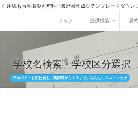
◇用紙も写真撮影も無料◇履歴書作成◇テンプレートダウン
トップ
提供機能
規
学校名検索・学校区分選択
アルバイトも正社員も、薬剤師からＩＴまで、みんなにベストマッチ