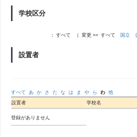
学校区分
：
すべて （ 変更 >> すべて
国立
設置者
すべて
あ
か
さ
た
な
は
ま
や
ら
わ
他
設置者
学校名
登録がありません