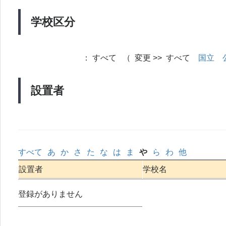
学校区分
：
すべて （ 変更 >> すべて
国立
設置者
すべて
あ
か
さ
た
な
は
ま
や
ら
わ
他
設置者
学校名
登録がありません