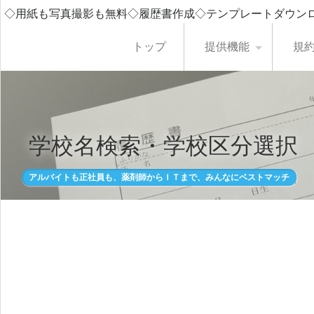
◇用紙も写真撮影も無料◇履歴書作成◇テンプレートダウン
トップ
提供機能
規
学校名検索・学校区分選択
アルバイトも正社員も、薬剤師からＩＴまで、みんなにベストマッチ