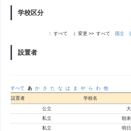
学校区分
：
すべて （ 変更 >> すべて
国立
設置者
すべて
あ
か
さ
た
な
は
ま
や
ら
わ
他
設置者
学校名
公立
大
私立
朝来
私立
明日