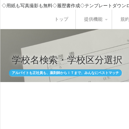
◇用紙も写真撮影も無料◇履歴書作成◇テンプレートダウン
トップ
提供機能
規
学校名検索・学校区分選択
アルバイトも正社員も、薬剤師からＩＴまで、みんなにベストマッチ