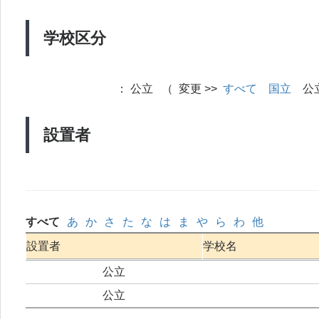
学校区分
：
公立 （ 変更 >>
すべて
国立
公
設置者
すべて
あ
か
さ
た
な
は
ま
や
ら
わ
他
設置者
学校名
公立
公立