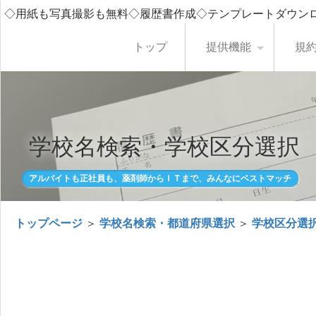
◇用紙も写真撮影も無料◇履歴書作成◇テンプレートダウン
トップ
提供機能
規
学校名検索・学校区分選択
アルバイトも正社員も、薬剤師からＩＴまで、みんなにベストマッチ
トップページ
＞
学校名検索・都道府県選択
＞
学校区分選