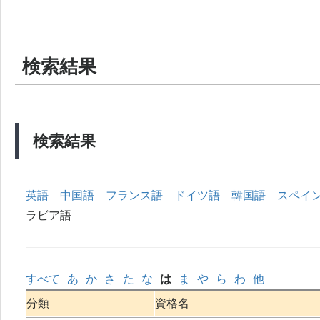
検索結果
検索結果
英語
中国語
フランス語
ドイツ語
韓国語
スペイ
ラビア語
すべて
あ
か
さ
た
な
は
ま
や
ら
わ
他
分類
資格名