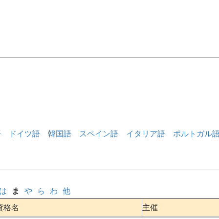
語
ドイツ語
韓国語
スペイン語
イタリア語
ポルトガル
は
ま
や
ら
わ
他
資格名
主催