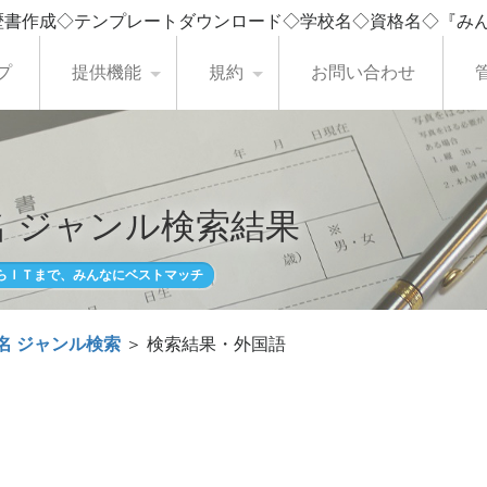
歴書作成◇テンプレートダウンロード◇学校名◇資格名◇『み
プ
提供機能
規約
お問い合わせ
 ジャンル検索結果
らＩＴまで、みんなにベストマッチ
名 ジャンル検索
＞ 検索結果・外国語