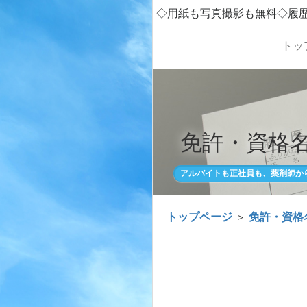
◇用紙も写真撮影も無料◇履
トッ
免許・資格名
アルバイトも正社員も、薬剤師か
トップページ
＞
免許・資格