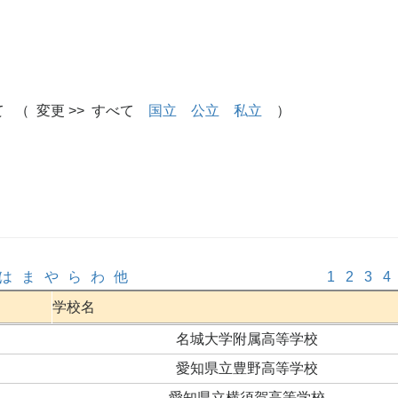
 （ 変更 >> すべて
国立
公立
私立
）
は
ま
や
ら
わ
他
1
2
3
4
学校名
名城大学附属高等学校
愛知県立豊野高等学校
愛知県立横須賀高等学校