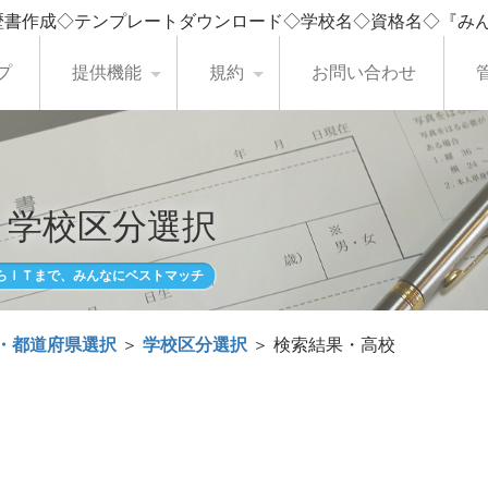
歴書作成◇テンプレートダウンロード◇学校名◇資格名◇『み
プ
提供機能
規約
お問い合わせ
・学校区分選択
らＩＴまで、みんなにベストマッチ
・都道府県選択
＞
学校区分選択
＞ 検索結果・高校