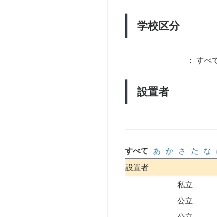
学校区分
：
すべて
設置者
すべて
あ
か
さ
た
な
設置者
私立
公立
公立