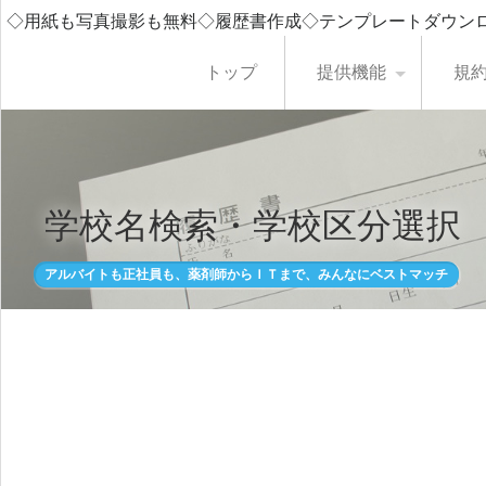
◇用紙も写真撮影も無料◇履歴書作成◇テンプレートダウン
トップ
提供機能
規
学校名検索・学校区分選択
アルバイトも正社員も、薬剤師からＩＴまで、みんなにベストマッチ