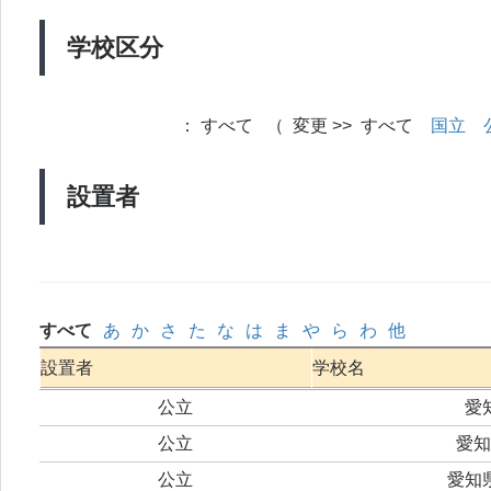
学校区分
：
すべて （ 変更 >> すべて
国立
設置者
すべて
あ
か
さ
た
な
は
ま
や
ら
わ
他
設置者
学校名
公立
愛
公立
愛知
公立
愛知