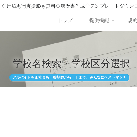
◇用紙も写真撮影も無料◇履歴書作成◇テンプレートダウン
トップ
提供機能
規
学校名検索・学校区分選択
アルバイトも正社員も、薬剤師からＩＴまで、みんなにベストマッチ