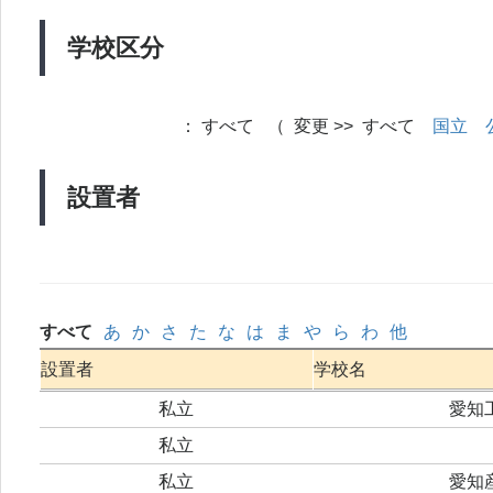
学校区分
：
すべて （ 変更 >> すべて
国立
設置者
すべて
あ
か
さ
た
な
は
ま
や
ら
わ
他
設置者
学校名
私立
愛知
私立
私立
愛知