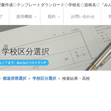
歴書作成◇テンプレートダウンロード◇学校名◇資格名◇『み
プ
提供機能
規約
お問い合わせ
・学校区分選択
らＩＴまで、みんなにベストマッチ
・都道府県選択
＞
学校区分選択
＞ 検索結果・高校