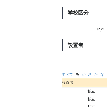
学校区分
：
私立 
設置者
すべて
あ
か
さ
た
な
設置者
私立
私立
私立