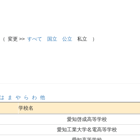
（ 変更 >>
すべて
国立
公立
私立 ）
は
ま
や
ら
わ
他
学校名
愛知啓成高等学校
愛知工業大学名電高等学校
愛知高等学校