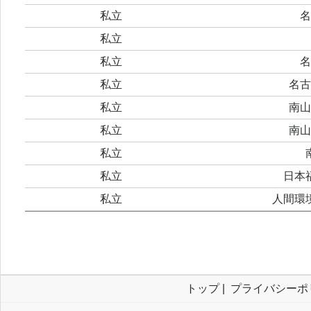
私立
名
私立
私立
名
私立
名古
私立
南山
私立
南山
私立
私立
日本
私立
人間環
トップ
|
プライバシーポ