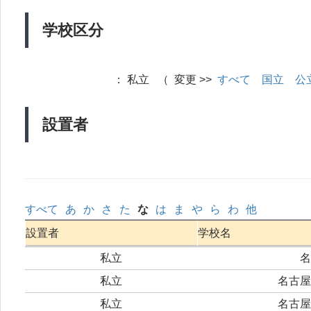
学校区分
：
私立 （ 変更 >>
すべて
国立
公
設置者
すべて
あ
か
さ
た
な
は
ま
や
ら
わ
他
設置者
学校名
私立
名
私立
名古屋
私立
名古屋