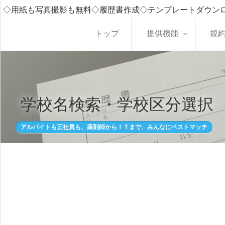
◇用紙も写真撮影も無料◇履歴書作成◇テンプレートダウン
トップ
提供機能
規
学校名検索・学校区分選択
アルバイトも正社員も、薬剤師からＩＴまで、みんなにベストマッチ