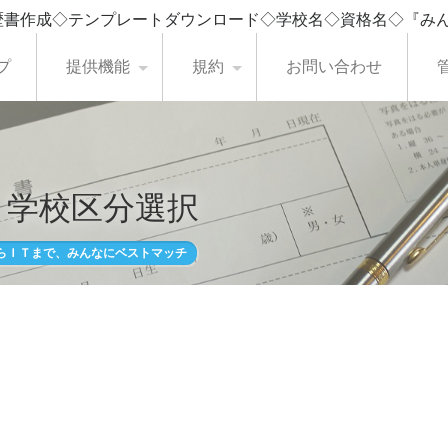
歴書作成◇テンプレートダウンロード◇学校名◇資格名◇『み
プ
提供機能
規約
お問い合わせ
・学校区分選択
らＩＴまで、みんなにベストマッチ