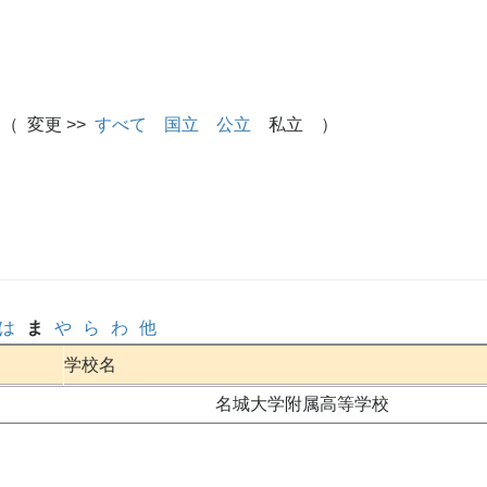
（ 変更 >>
すべて
国立
公立
私立 ）
は
ま
や
ら
わ
他
学校名
名城大学附属高等学校