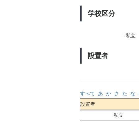
学校区分
：
私立 
設置者
すべて
あ
か
さ
た
な
設置者
私立