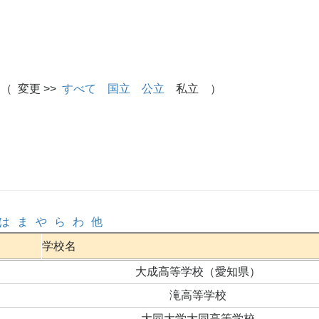
（ 変更 >>
すべて
国立
公立
私立 ）
は
ま
や
ら
わ
他
学校名
大成高等学校（愛知県）
滝高等学校
大同大学大同高等学校