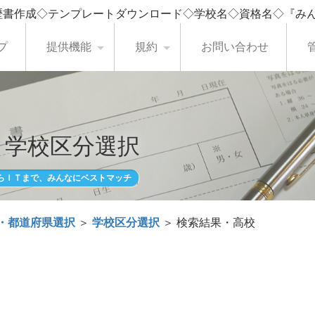
歴書作成◇テンプレートダウンロード◇学校名◇資格名◇『み
プ
提供機能
規約
お問い合わせ
・学校区分選択
らＩＴまで、みんなにベストマッチ
・都道府県選択
＞
学校区分選択
＞ 検索結果・高校