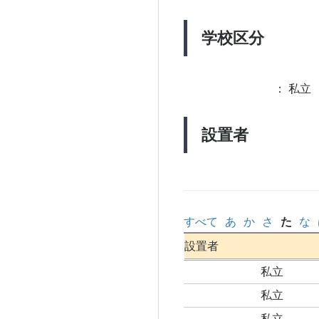
学校区分
：
私立 
設置者
すべて
あ
か
さ
た
な
設置者
私立
私立
私立