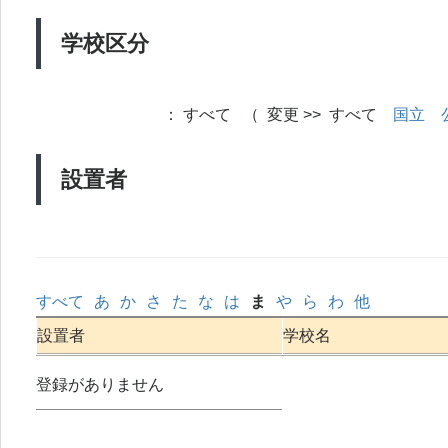
学校区分
：
すべて （ 変更 >> すべて
国立
設置者
すべて
あ
か
さ
た
な
は
ま
や
ら
わ
他
設置者
学校名
登録がありません