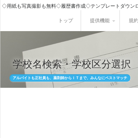
◇用紙も写真撮影も無料◇履歴書作成◇テンプレートダウン
トップ
提供機能
規
学校名検索・学校区分選択
アルバイトも正社員も、薬剤師からＩＴまで、みんなにベストマッチ