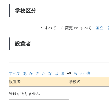
学校区分
：
すべて （ 変更 >> すべて
国立
設置者
すべて
あ
か
さ
た
な
は
ま
や
ら
わ
他
設置者
学校名
登録がありません