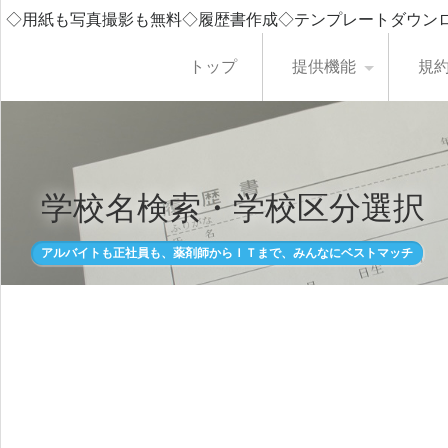
◇用紙も写真撮影も無料◇履歴書作成◇テンプレートダウン
トップ
提供機能
規
学校名検索・学校区分選択
アルバイトも正社員も、薬剤師からＩＴまで、みんなにベストマッチ