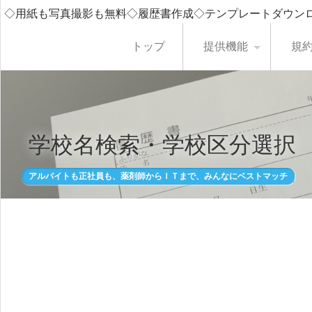
◇用紙も写真撮影も無料◇履歴書作成◇テンプレートダウン
トップ
提供機能
規
学校名検索・学校区分選択
アルバイトも正社員も、薬剤師からＩＴまで、みんなにベストマッチ