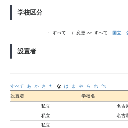
学校区分
：
すべて （ 変更 >> すべて
国立
設置者
すべて
あ
か
さ
た
な
は
ま
や
ら
わ
他
設置者
学校名
私立
名古
私立
名古
私立