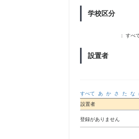
学校区分
：
すべて
設置者
すべて
あ
か
さ
た
な
設置者
登録がありません