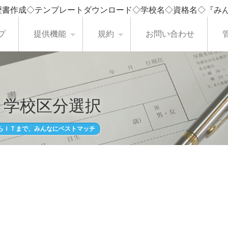
歴書作成◇テンプレートダウンロード◇学校名◇資格名◇『み
プ
提供機能
規約
お問い合わせ
・学校区分選択
らＩＴまで、みんなにベストマッチ