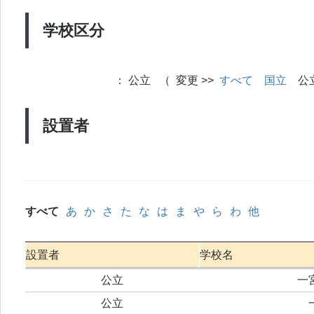
学校区分
：
公立 （ 変更 >>
すべて
国立
公
設置者
すべて
あ
か
さ
た
な
は
ま
や
ら
わ
他
設置者
学校名
公立
一
公立