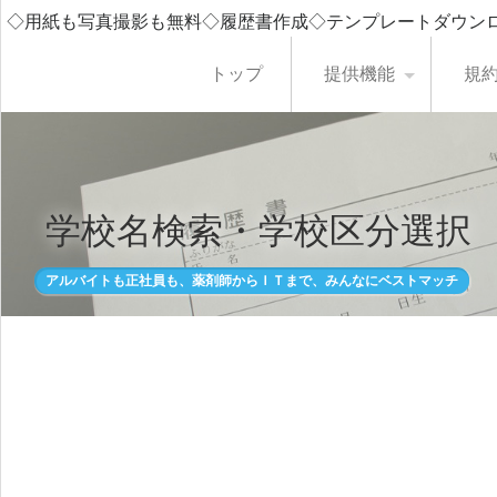
◇用紙も写真撮影も無料◇履歴書作成◇テンプレートダウン
トップ
提供機能
規
学校名検索・学校区分選択
アルバイトも正社員も、薬剤師からＩＴまで、みんなにベストマッチ