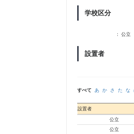
学校区分
：
公立 
設置者
すべて
あ
か
さ
た
な
設置者
公立
公立