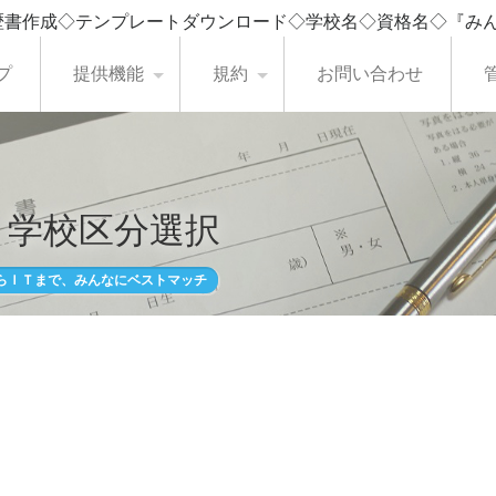
歴書作成◇テンプレートダウンロード◇学校名◇資格名◇『み
プ
提供機能
規約
お問い合わせ
・学校区分選択
らＩＴまで、みんなにベストマッチ