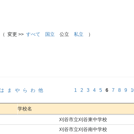
（ 変更 >>
すべて
国立
公立
私立
）
は
ま
や
ら
わ
他
1
2
3
4
5
6
7
8
9
1
学校名
刈谷市立刈谷東中学校
刈谷市立刈谷南中学校