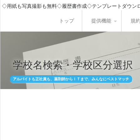
◇用紙も写真撮影も無料◇履歴書作成◇テンプレートダウン
トップ
提供機能
規
学校名検索・学校区分選択
アルバイトも正社員も、薬剤師からＩＴまで、みんなにベストマッチ