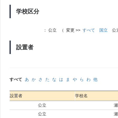
学校区分
：
公立 （ 変更 >>
すべて
国立
公
設置者
すべて
あ
か
さ
た
な
は
ま
や
ら
わ
他
設置者
学校名
公立
瀬
公立
瀬