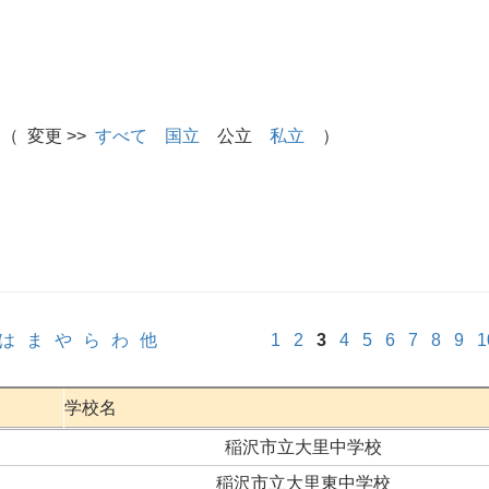
（ 変更 >>
すべて
国立
公立
私立
）
は
ま
や
ら
わ
他
1
2
3
4
5
6
7
8
9
1
学校名
稲沢市立大里中学校
稲沢市立大里東中学校