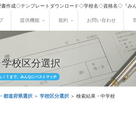
歴書作成◇テンプレートダウンロード◇学校名◇資格名◇『み
プ
提供機能
規約
お問い合わせ
・学校区分選択
らＩＴまで、みんなにベストマッチ
・都道府県選択
＞
学校区分選択
＞ 検索結果・中学校