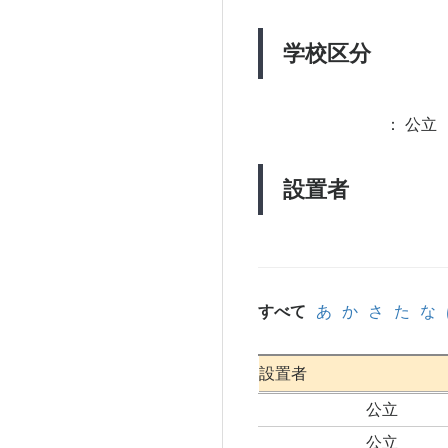
学校区分
：
公立 
設置者
すべて
あ
か
さ
た
な
設置者
公立
公立