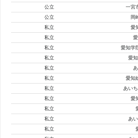
公立
一宮
公立
岡
私立
愛
私立
愛
私立
愛知学
私立
愛知
私立
あ
私立
愛知
私立
あいち
私立
愛
私立
私立
あい
私立