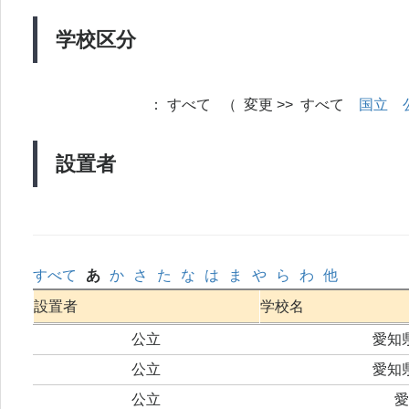
学校区分
：
すべて （ 変更 >> すべて
国立
設置者
すべて
あ
か
さ
た
な
は
ま
や
ら
わ
他
設置者
学校名
公立
愛知
公立
愛知
公立
愛