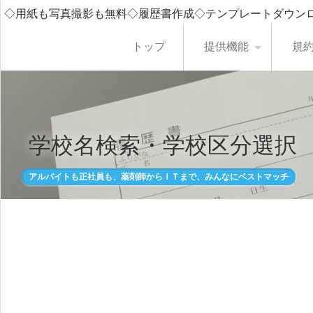
◇用紙も写真撮影も無料◇履歴書作成◇テンプレートダウン
トップ
提供機能
規
学校名検索・学校区分選択
アルバイトも正社員も、薬剤師からＩＴまで、みんなにベストマッチ