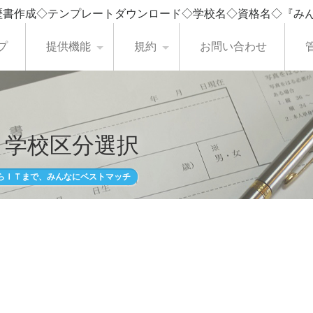
歴書作成◇テンプレートダウンロード◇学校名◇資格名◇『み
プ
提供機能
規約
お問い合わせ
・学校区分選択
らＩＴまで、みんなにベストマッチ