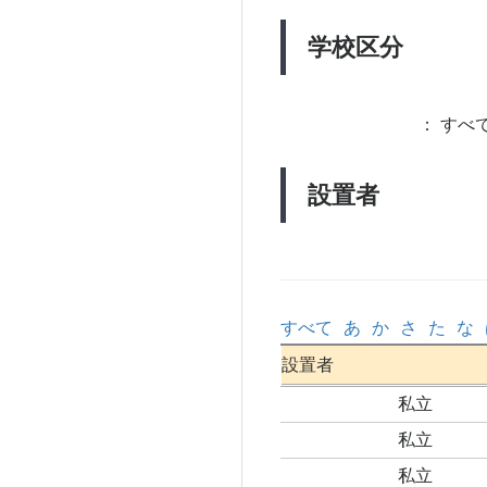
学校区分
：
すべて
設置者
すべて
あ
か
さ
た
な
設置者
私立
私立
私立