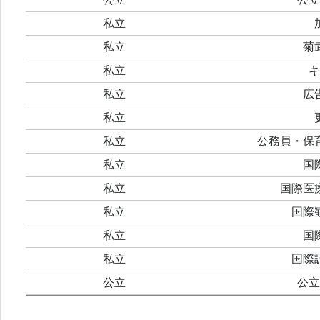
私立
私立
菊
私立
キ
私立
広
私立
私立
公務員・保
私立
国
私立
国際医
私立
国際
私立
国
私立
国際
公立
公立