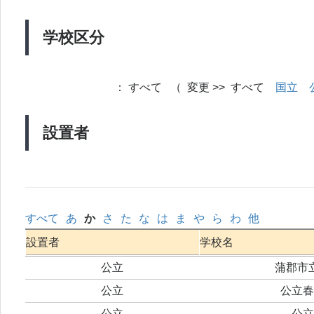
学校区分
：
すべて （ 変更 >> すべて
国立
設置者
すべて
あ
か
さ
た
な
は
ま
や
ら
わ
他
設置者
学校名
公立
蒲郡市
公立
公立春
公立
公立