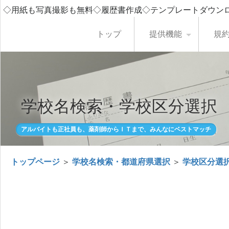
◇用紙も写真撮影も無料◇履歴書作成◇テンプレートダウン
トップ
提供機能
規
学校名検索・学校区分選択
アルバイトも正社員も、薬剤師からＩＴまで、みんなにベストマッチ
トップページ
＞
学校名検索・都道府県選択
＞
学校区分選