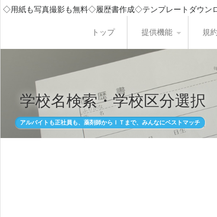
◇用紙も写真撮影も無料◇履歴書作成◇テンプレートダウン
トップ
提供機能
規
学校名検索・学校区分選択
アルバイトも正社員も、薬剤師からＩＴまで、みんなにベストマッチ