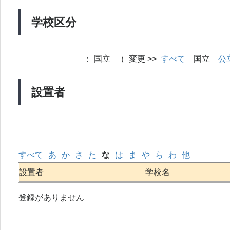
学校区分
：
国立 （ 変更 >>
すべて
国立
公
設置者
すべて
あ
か
さ
た
な
は
ま
や
ら
わ
他
設置者
学校名
登録がありません