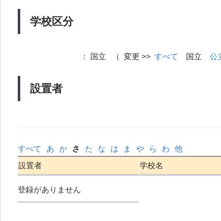
学校区分
：
国立 （ 変更 >>
すべて
国立
公
設置者
すべて
あ
か
さ
た
な
は
ま
や
ら
わ
他
設置者
学校名
登録がありません