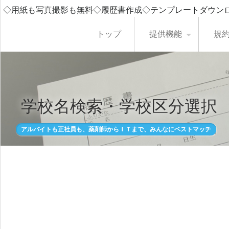
◇用紙も写真撮影も無料◇履歴書作成◇テンプレートダウン
トップ
提供機能
規
学校名検索・学校区分選択
アルバイトも正社員も、薬剤師からＩＴまで、みんなにベストマッチ