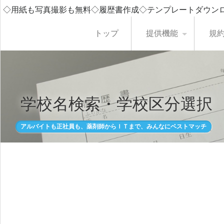
◇用紙も写真撮影も無料◇履歴書作成◇テンプレートダウン
トップ
提供機能
規
学校名検索・学校区分選択
アルバイトも正社員も、薬剤師からＩＴまで、みんなにベストマッチ