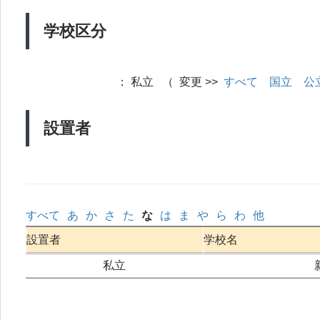
学校区分
：
私立 （ 変更 >>
すべて
国立
公
設置者
すべて
あ
か
さ
た
な
は
ま
や
ら
わ
他
設置者
学校名
私立