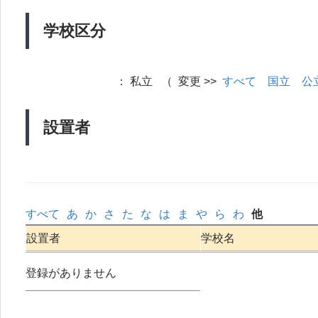
学校区分
：
私立 （ 変更 >>
すべて
国立
公
設置者
すべて
あ
か
さ
た
な
は
ま
や
ら
わ
他
設置者
学校名
登録がありません