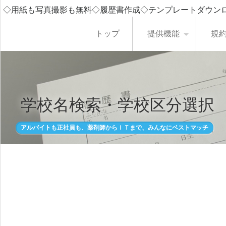
◇用紙も写真撮影も無料◇履歴書作成◇テンプレートダウン
トップ
提供機能
規
学校名検索・学校区分選択
アルバイトも正社員も、薬剤師からＩＴまで、みんなにベストマッチ