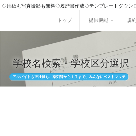
◇用紙も写真撮影も無料◇履歴書作成◇テンプレートダウン
トップ
提供機能
規
学校名検索・学校区分選択
アルバイトも正社員も、薬剤師からＩＴまで、みんなにベストマッチ