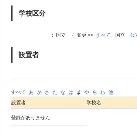
学校区分
：
国立 （ 変更 >>
すべて
国立
公
設置者
すべて
あ
か
さ
た
な
は
ま
や
ら
わ
他
設置者
学校名
登録がありません