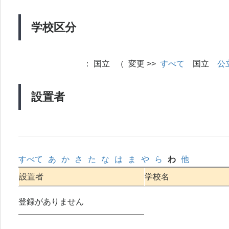
学校区分
：
国立 （ 変更 >>
すべて
国立
公
設置者
すべて
あ
か
さ
た
な
は
ま
や
ら
わ
他
設置者
学校名
登録がありません