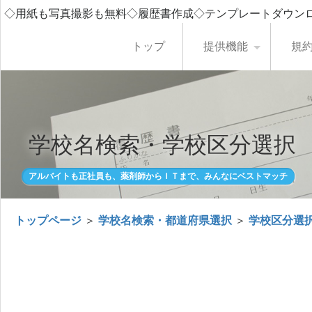
◇用紙も写真撮影も無料◇履歴書作成◇テンプレートダウン
トップ
提供機能
規
学校名検索・学校区分選択
アルバイトも正社員も、薬剤師からＩＴまで、みんなにベストマッチ
トップページ
＞
学校名検索・都道府県選択
＞
学校区分選