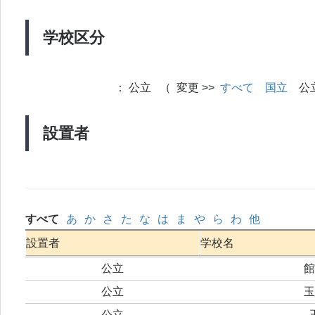
学校区分
：
公立 （ 変更 >>
すべて
国立
公
設置者
すべて
あ
か
さ
た
な
は
ま
や
ら
わ
他
設置者
学校名
公立
館
公立
玉
公立