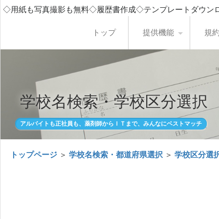
◇用紙も写真撮影も無料◇履歴書作成◇テンプレートダウン
トップ
提供機能
規
学校名検索・学校区分選択
アルバイトも正社員も、薬剤師からＩＴまで、みんなにベストマッチ
トップページ
＞
学校名検索・都道府県選択
＞
学校区分選