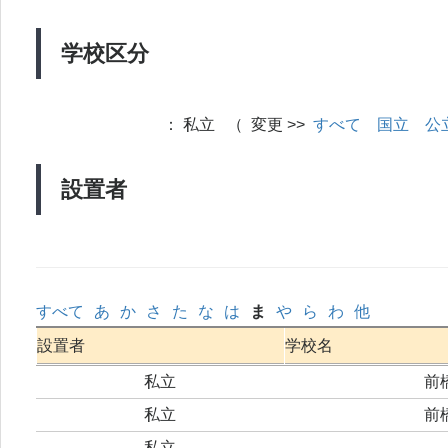
学校区分
：
私立 （ 変更 >>
すべて
国立
公
設置者
すべて
あ
か
さ
た
な
は
ま
や
ら
わ
他
設置者
学校名
私立
前
私立
前
私立