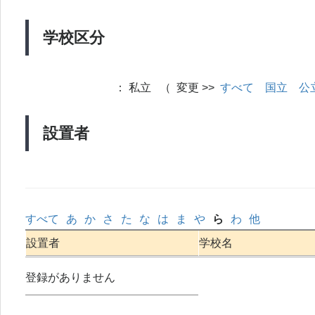
学校区分
：
私立 （ 変更 >>
すべて
国立
公
設置者
すべて
あ
か
さ
た
な
は
ま
や
ら
わ
他
設置者
学校名
登録がありません