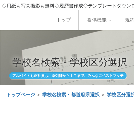
◇用紙も写真撮影も無料◇履歴書作成◇テンプレートダウン
トップ
提供機能
規
学校名検索・学校区分選択
アルバイトも正社員も、薬剤師からＩＴまで、みんなにベストマッチ
トップページ
＞
学校名検索・都道府県選択
＞
学校区分選