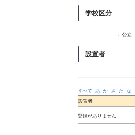
学校区分
：
公立 
設置者
すべて
あ
か
さ
た
な
設置者
登録がありません