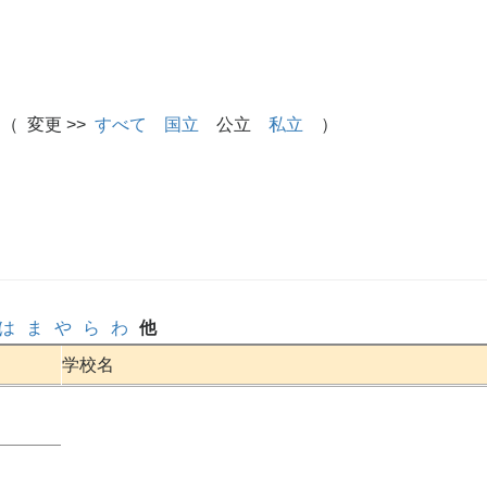
（ 変更 >>
すべて
国立
公立
私立
）
は
ま
や
ら
わ
他
学校名