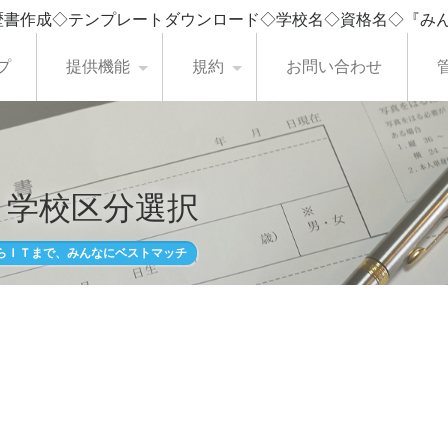
歴書作成◇テンプレートダウンロード◇学校名◇資格名◇『み
プ
提供機能
規約
お問い合わせ
・学校区分選択
らＩＴまで、みんなにベストマッチ